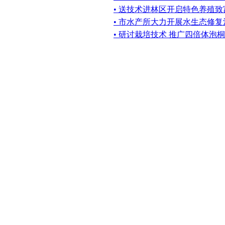
• 送技术进林区开启特色养殖致
• 市水产所大力开展水生态修
• 研讨栽培技术 推广四倍体泡桐