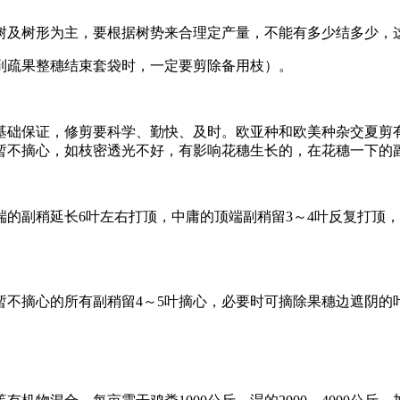
及树形为主，要根据树势来合理定产量，不能有多少结多少，这
到疏果整穗结束套袋时，一定要剪除备用枝）。
保证，修剪要科学、勤快、及时。欧亚种和欧美种杂交夏剪有
都暂不摘心，如枝密透光不好，有影响花穗生长的，在花穗一下的
的副稍延长6叶左右打顶，中庸的顶端副稍留3～4叶反复打顶，
摘心的所有副稍留4～5叶摘心，必要时可摘除果穗边遮阴的