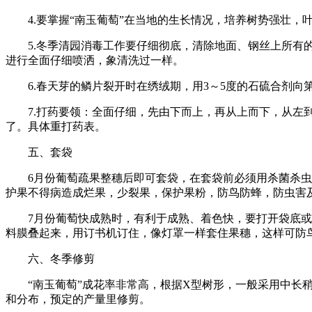
4.要掌握“南玉葡萄”在当地的生长情况，培养树势强壮，
5.冬季清园消毒工作要仔细彻底，清除地面、钢丝上所有的
进行全面仔细喷洒，象清洗过一样。
6.春天芽的鳞片裂开时在绣绒期，用3～5度的石硫合剂向
7.打药要领：全面仔细，先由下而上，再从上而下，从左到
了。具体重打药表。
五、套袋
6月份葡萄疏果整穗后即可套袋，在套袋前必须用杀菌杀虫卵
护果不得病造成烂果，少裂果，保护果粉，防鸟防蜂，防虫害
7月份葡萄快成熟时，有利于成熟、着色快，要打开袋底或拆除纸
料膜叠起来，用订书机订住，像灯罩一样套住果穗，这样可防
六、冬季修剪
“南玉葡萄”成花率非常高，根据X型树形，一般采用中长稍
和分布，预定的产量里修剪。