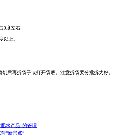
20度左右。
度以上。
菌剂后再拆袋子或打开袋底。注意拆袋要分批拆为好。
“肥水产品”的管理
东营“新景点”