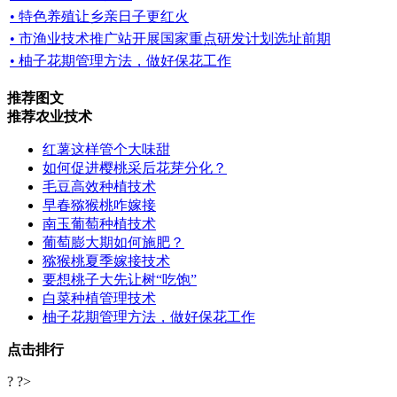
• 特色养殖让乡亲日子更红火
• 市渔业技术推广站开展国家重点研发计划选址前期
• 柚子花期管理方法，做好保花工作
推荐图文
推荐农业技术
红薯这样管个大味甜
如何促进樱桃采后花芽分化？
毛豆高效种植技术
早春猕猴桃咋嫁接
南玉葡萄种植技术
葡萄膨大期如何施肥？
猕猴桃夏季嫁接技术
要想桃子大先让树“吃饱”
白菜种植管理技术
柚子花期管理方法，做好保花工作
点击排行
? ?>