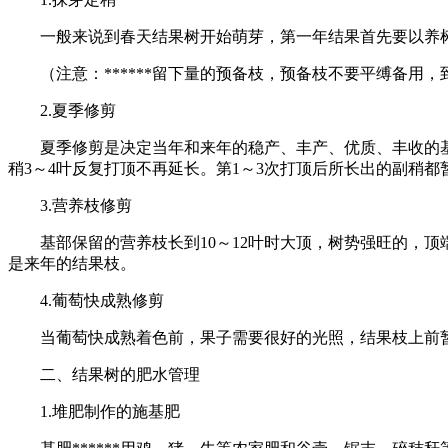
一般来说到春天结果树开始萌芽，第一年结果首先要以养树
（注意：******留下量的预备枝，预备枝不要平缚备用，
2.夏季修剪
夏季修剪是决定当年和来年的稳产、丰产、优质、丰收的基础
稍3～4叶反复打顶不再延长。第1～3次打顶后所长出的副稍
3.营养枝修剪
基部保留的营养枝长到10～12叶时大顶，树势强旺的，顶端
是来年的结果枝。
4.葡萄快成熟修剪
当葡萄快成熟着色前，果子需要很好的光照，结果枝上前暂不
二、结果树的肥水管理
1.堆肥制作的施基肥