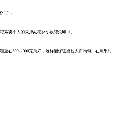
化生产。
穗紧凑不大的去掉副穗及小段穗尖即可。
重在600～900克为好，这样能保证桌粒大而均匀。在疏果时