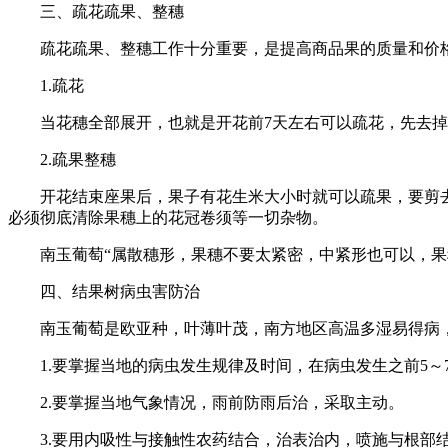
三、疏花疏果、整穗
疏花疏果、整穗工作十分重要，是提高商品果的质量和价格
1.疏花
当花穗全部展开，也就是开花前7天左右可以疏花，先去掉副
2.疏果整穗
开花结束座果后，果子有花生米大小时就可以疏果，要剪去单性
必须彻底清除果穗上的花冠卷须等一切杂物。
南玉葡萄“属散穗形，果穗不要太紧密，中紧形也可以，果
四、结果树病虫害防治
南玉葡萄是欧亚种，叶薄叶茂，南方地区高温多湿易得病，
1.要掌握当地的病虫发生规律及时间，在病虫发生之前5～
2.要掌握当地气象情况，雨前防雨后治，采取主动。
3.要用内吸性与接触性农药结合，治表治内，喷施与根部结