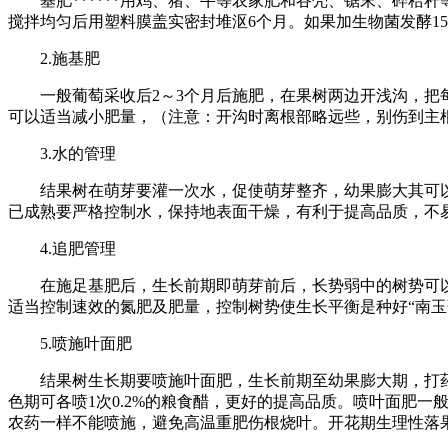
基肥******用鸡、猪、牛等农家肥和谷壳、锯末、碎秸秆等有机
搅拌均匀后用塑料膜盖实密封堆沤6个月。如果加生物菌发酵15
2.施基肥
一般葡萄采收后2～3个月后施肥，在果树两边开浅沟，把每亩
可以适当减小肥量，（注意：开沟时离根部略远些，别伤到主
3.水的管理
结果树在萌芽要灌一次水，促使萌芽整齐，幼果膨大其可以较
已成熟要严格控制水，保持地表面干燥，有利于提高品质，不
4.追肥管理
在施足基肥后，生长前期即萌芽前后，长势弱中的树势可以施
适当控制速效的氮肥及肥量，控制树势使生长平衡是种好“南玉
5.喷施叶面肥
结果树生长期要喷施叶面肥，生长前期至幼果膨大期，打药时可
色期可各喷1次0.2%的粮食醋，更好的提高品质。喷叶面肥
农药一样不能喷施，避免高温重肥伤根烧叶。开花期生理性落