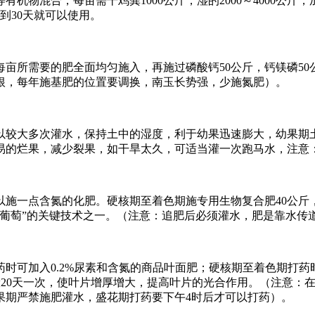
物混合，每亩需干鸡粪1000公斤，湿的2000～4000公斤，加
到30天就可以使用。
所需要的肥全面均匀施入，再施过磷酸钙50公斤，钙镁磷50公斤
根，每年施基肥的位置要调换，南玉长势强，少施氮肥）。
大多次灌水，保持土中的湿度，利于幼果迅速膨大，幼果期土
易的烂果，减少裂果，如干旱太久，可适当灌一次跑马水，注意
一点含氮的化肥。硬核期至着色期施专用生物复合肥40公斤
葡萄”的关键技术之一。（注意：追肥后必须灌水，肥是靠水传
加入0.2%尿素和含氮的商品叶面肥；硬核期至着色期打药时
一般20天一次，使叶片增厚增大，提高叶片的光合作用。（注意
果期严禁施肥灌水，盛花期打药要下午4时后才可以打药）。