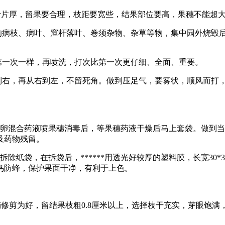
叶片厚，留果要合理，枝距要宽些，结果部位要高，果穗不能超
病枝、病叶、窟杆落叶、卷须杂物、杂草等物，集中园外烧毁后
第一次一样，再喷洗，打次比第一次更仔细、全面、重要。
右，再从右到左，不留死角。做到压足气，要雾状，顺风而打
混合药液喷果穗消毒后，等果穗药液干燥后马上套袋。做到当
及药物残留。
袋，在拆袋后，******用透光好较厚的塑料膜，长宽30*3
鸟防蜂，保护果面干净，有利于上色。
修剪为好，留结果枝粗0.8厘米以上，选择枝干充实，芽眼饱满