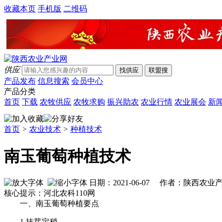
收藏本页
手机版
二维码
供应
产品发布
信息搜索
会员中心
产品分类
首页
下载
农牧供应
农牧求购
振兴助农
农业行情
农业展会
新
首页
>
农业技术
>
种植技术
南玉葡萄种植技术
日期：2021-06-07 作者：陕西农
核心提示：河北农科110网
一、南玉葡萄种植要点
1.抹芽定稍