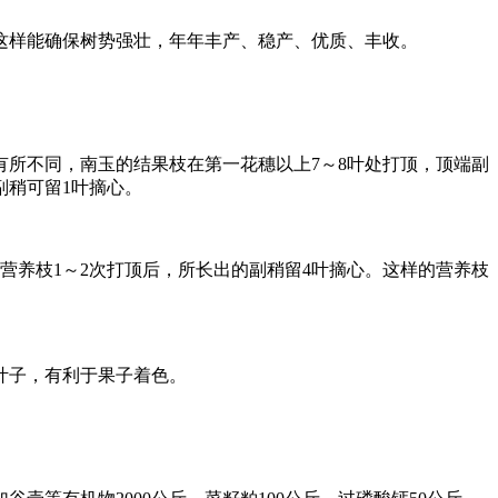
样能确保树势强壮，年年丰产、稳产、优质、丰收。
所不同，南玉的结果枝在第一花穗以上7～8叶处打顶，顶端副
副稍可留1叶摘心。
营养枝1～2次打顶后，所长出的副稍留4叶摘心。这样的营养枝
叶子，有利于果子着色。