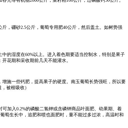
谷壳等有机物2000公斤，菜籽粕100公斤，过磷酸钙50公斤。
，硼砂2.5公斤，葡萄专用肥40公斤，然后盖土。如树势强
中的湿度在60%以上。进入着色期要适当控制水，特别是果子
：开花期和采收期前几天不能灌水。
，增施一些钙肥，提高果子的硬度。南玉葡萄长势强旺，所以要
道，被根吸收）
可加入0.2%的磷酸二氢钾或含磷钾商品叶面肥、幼果期、着
：在葡萄生长中，追肥和喷也面肥时，量不能过多过浓，高温时和