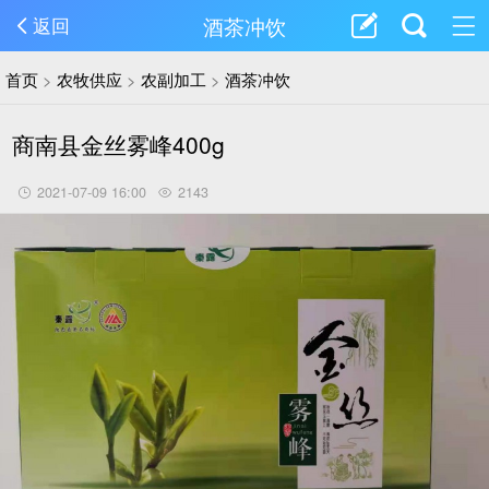
酒茶冲饮
返回
首页
>
农牧供应
>
农副加工
>
酒茶冲饮
商南县金丝雾峰400g
2021-07-09 16:00
2143