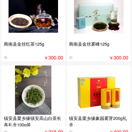
商南县金丝红茶125g
商南县金丝雾峰125g
300.00
300.00
￥
￥
镇安县栗乡缘镇安高山白茶长
镇安县栗乡缘象园雾芽200g礼
条礼盒100g装
盒
218.00
400.00
￥
￥